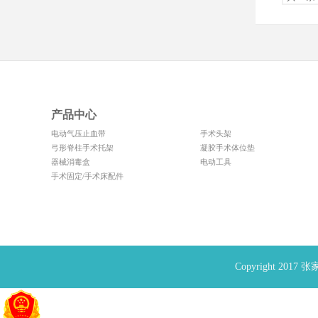
产品中心
电动气压止血带
手术头架
弓形脊柱手术托架
凝胶手术体位垫
器械消毒盒
电动工具
手术固定/手术床配件
Copyright 20