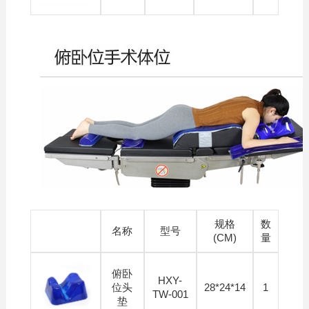
规格
数
名称
型号
(CM)
量
俯卧
HXY-
位头
28*24*14
1
TW-001
垫