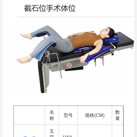
名
数
型号
规格(CM)
称
量
五