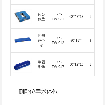
俯卧
HXY-
62*47*17
1
位垫
TW-021
凹形
HXY-
体位
50*15*4
3
TW-012
垫
半圆
HXY-
50*12*10
1
形垫
TW-017