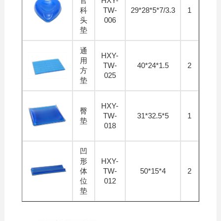
官
HXY-
科
TW-
29*28*5*7/3.3
1
头
006
垫
通
HXY-
用
TW-
40*24*1.5
2
方
025
垫
HXY-
臀
TW-
31*32.5*5
1
垫
018
凹
形
HXY-
体
TW-
50*15*4
2
位
012
垫