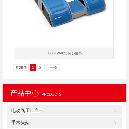
HXY-TW-021 俯卧位垫
共29条
1
2
下一页
产品中心
PRODUCTS
电动气压止血带
手术头架