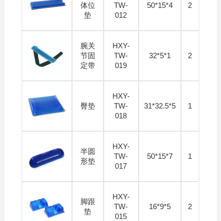
体位
TW-
50*15*4
2
垫
012
腕关
HXY-
节固
TW-
32*5*1
2
定带
019
HXY-
臀垫
TW-
31*32.5*5
1
018
HXY-
半圆
TW-
50*15*7
1
形垫
017
HXY-
脚跟
TW-
16*9*5
2
垫
015