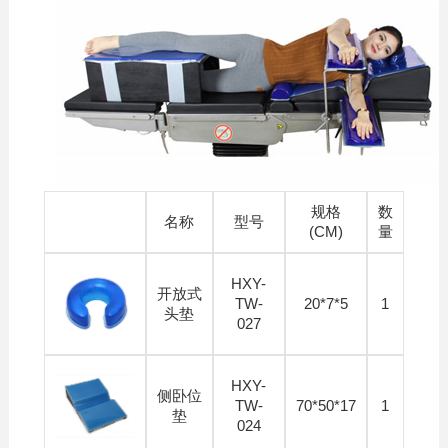
规格
数
名称
型号
(CM)
量
HXY-
开放式
TW-
20*7*5
1
头垫
027
HXY-
侧卧位
TW-
70*50*17
1
垫
024