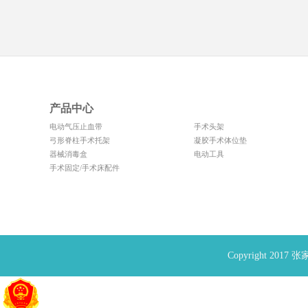
产品中心
电动气压止血带
手术头架
弓形脊柱手术托架
凝胶手术体位垫
器械消毒盒
电动工具
手术固定/手术床配件
Copyright 20