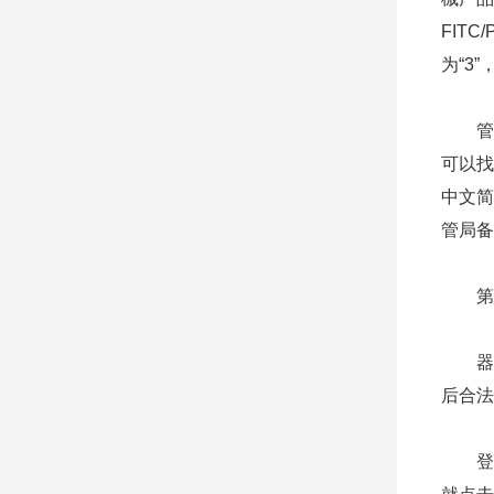
FITC
为“3”
管理
可以找
中文简
管局备
第二
器审
后合法
登录国