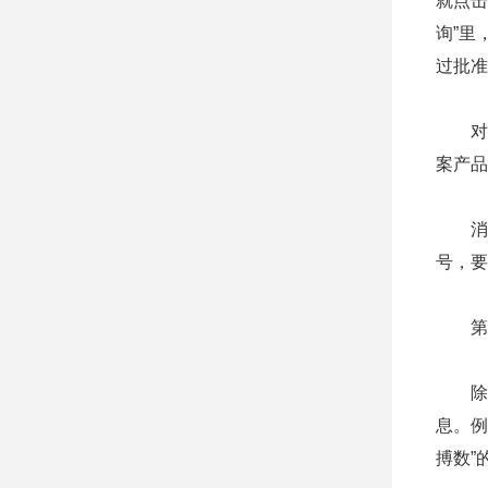
就点击
询”里
过批准
对于管
案产品
消费
号，要
第三
除了
息。例
搏数”