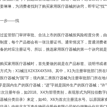
姜琳琳，为消费者找到了购买家用医疗器械的诀窍，即牢记“找”“查”
步——找
监管部门审评审批、合法上市的医疗器械按风险程度分类，由
制度，每个产品都会有一张注册证书。通常情况下，普通消费者
备的对应注册证号。所以，挑选家用医疗器械的第一个诀窍就是“
买家用医疗器械时，首先要做的就是在产品标签、说明书或者
方式为：X1械注X2X3X4X5X6。其中，X1为注册审批部门
医疗器械为“国”字；境内第二类医疗器械为注册审批部门所在地
”字是国内生产的医疗器械；“进”字就是国外生产的医疗器械；“
首次注册年份，如2018。X4为管理类别，表现形式为阿拉伯数字
器械分类目录》来定，如40。X6为首次注册流水号。以原国家食
目录》中的北京万泰生物药业股份有限公司的白细胞分化抗原CD4