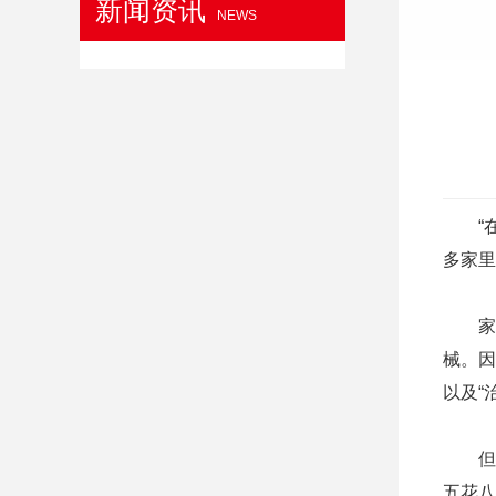
新闻资讯
NEWS
“在
多家里
家用
械。因
以及“
但是
五花八