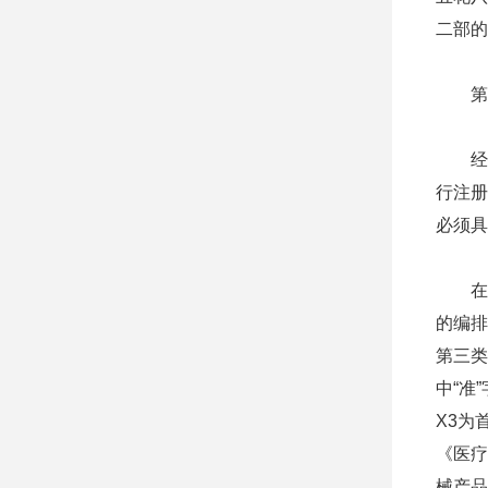
二部的
第一
经过
行注册
必须具
在购
的编排
第三类
中“准
X3为
《医疗
械产品