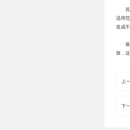
其次
适用范
造成不
最后
致，这
上
下