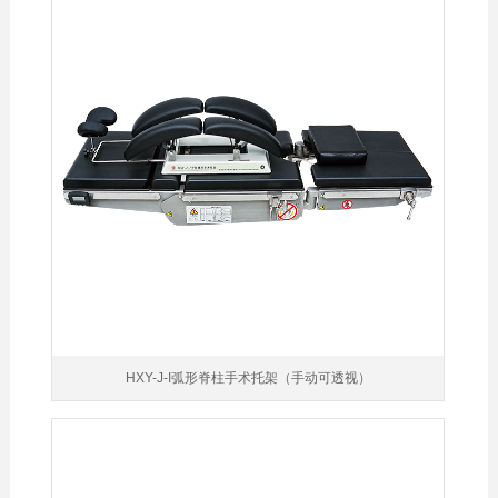
HXY-J-I弧形脊柱手术托架（手动可透视）